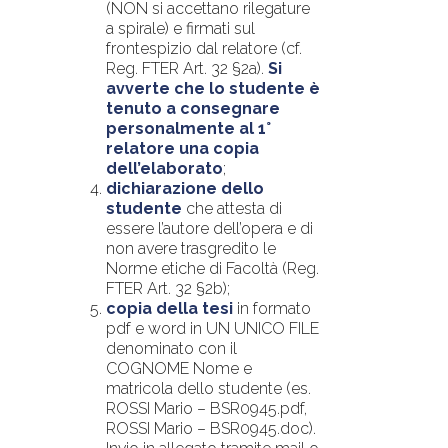
(NON si accettano rilegature
a spirale) e firmati sul
frontespizio dal relatore (cf.
Reg. FTER Art. 32 §2a).
Si
avverte che lo studente è
tenuto a consegnare
personalmente al 1°
relatore una copia
dell’elaborato
;
dichiarazione dello
studente
che attesta di
essere l’autore dell’opera e di
non avere trasgredito le
Norme etiche di Facoltà (Reg.
FTER Art. 32 §2b);
copia della tesi
in formato
pdf e word in UN UNICO FILE
denominato con il
COGNOME Nome e
matricola dello studente (es.
ROSSI Mario – BSR0945.pdf,
ROSSI Mario – BSR0945.doc).