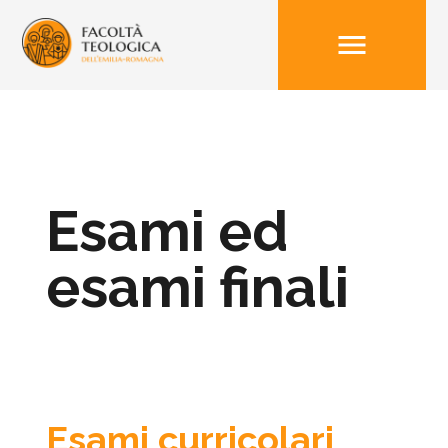
menu
Esami ed
esami finali
Esami curricolari