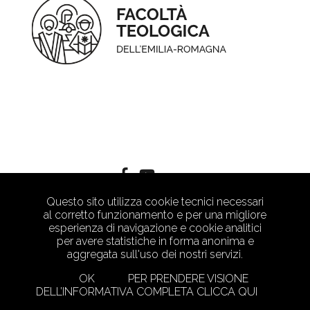
Questo sito utilizza cookie tecnici necessari
al corretto funzionamento e per una migliore
esperienza di navigazione e cookie analitici
per avere statistiche in forma anonima e
aggregata sull'uso dei nostri servizi.
OK
PER PRENDERE VISIONE
DELL’INFORMATIVA COMPLETA CLICCA QUI
PRIVACY POLICY