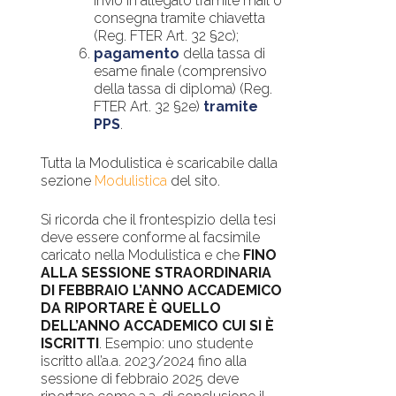
Invio in allegato tramite mail o
consegna tramite chiavetta
(Reg. FTER Art. 32 §2c);
pagamento
della tassa di
esame finale (comprensivo
della tassa di diploma) (Reg.
FTER Art. 32 §2e)
tramite
PPS
.
Tutta la Modulistica è scaricabile dalla
sezione
Modulistica
del sito.
Si ricorda che il frontespizio della tesi
deve essere conforme al facsimile
caricato nella Modulistica e che
FINO
ALLA SESSIONE STRAORDINARIA
DI FEBBRAIO L’ANNO ACCADEMICO
DA RIPORTARE È QUELLO
DELL’ANNO ACCADEMICO CUI SI È
ISCRITTI
. Esempio: uno studente
iscritto all’a.a. 2023/2024 fino alla
sessione di febbraio 2025 deve