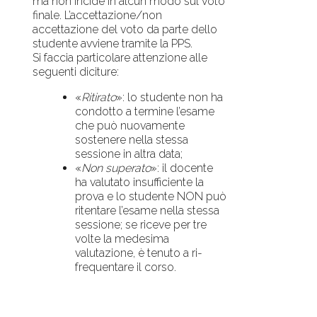
ma non incide in alcun modo sul voto
finale. L’accettazione/non
accettazione del voto da parte dello
studente avviene tramite la PPS.
Si faccia particolare attenzione alle
seguenti diciture:
«
Ritirato
»: lo studente non ha
condotto a termine l’esame
che può nuovamente
sostenere nella stessa
sessione in altra data;
«
Non superato
»: il docente
ha valutato insufficiente la
prova e lo studente NON può
ritentare l’esame nella stessa
sessione; se riceve per tre
volte la medesima
valutazione, è tenuto a ri-
frequentare il corso.