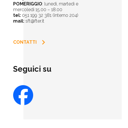
POMERIGGIO
: lunedì, martedì e
mercoledì 15.00 – 18.00
tel:
051 199 32 381 (interno 204)
mail:
sft@fter.it
keyboard_arrow_right
CONTATTI
Seguici su