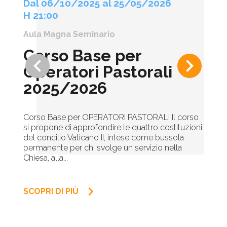
Dal 06/10/2025 al 25/05/2026
H 21:00
Aula Magna Seminario
Corso Base per
keyboard_arrow_left
keyboard_arrow_right
Operatori Pastorali
2025/2026
Corso Base per OPERATORI PASTORALI Il corso
si propone di approfondire le quattro costituzioni
del concilio Vaticano II, intese come bussola
permanente per chi svolge un servizio nella
Chiesa, alla...
keyboard_arrow_right
SCOPRI DI PIÙ