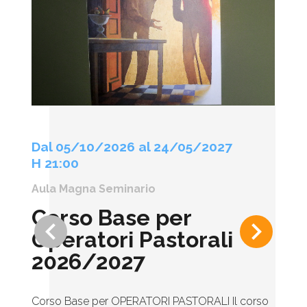
Dal 05/10/2026 al 24/05/2027
H 21:00
Aula Magna Seminario
Corso Base per
keyboard_arrow_left
keyboard_arrow_right
Operatori Pastorali
2026/2027
Corso Base per OPERATORI PASTORALI Il corso