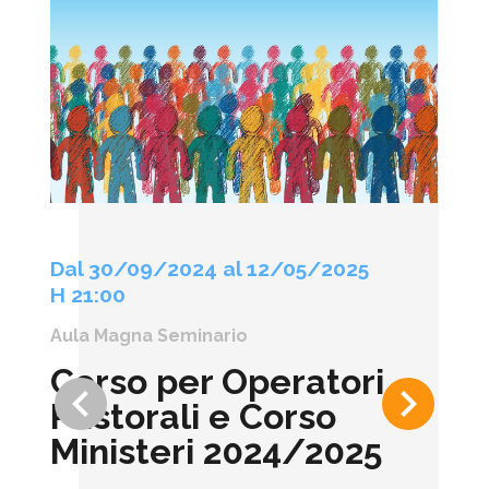
Dal 30/09/2024 al 12/05/2025
H 21:00
Aula Magna Seminario
Corso per Operatori
keyboard_arrow_left
keyboard_arrow_right
Pastorali e Corso
Ministeri 2024/2025