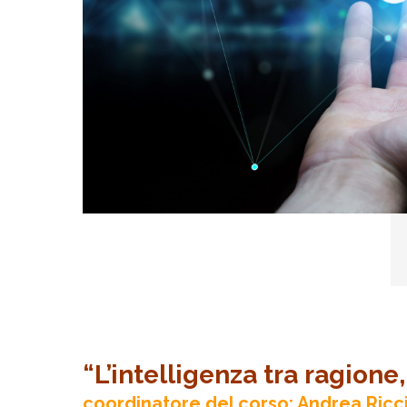
“L’intelligenza tra ragione, 
coordinatore del corso: Andrea Ricc