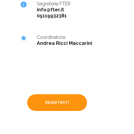
info
Segreteria FTER
info@fter.it
05119932381
star
Coordinatore:
Andrea Ricci Maccarini
REGISTRATI