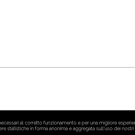
 necessari al corretto funzionamento e per una migliore esperien
ere statistiche in forma anonima e aggregata sull'uso dei nostri s