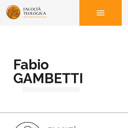
menu
Fabio
GAMBETTI