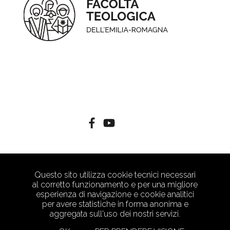
Questo sito utilizza cookie tecnici necessari
al corretto funzionamento e per una migliore
esperienza di navigazione e cookie analitici
per avere statistiche in forma anonima e
aggregata sull'uso dei nostri servizi.