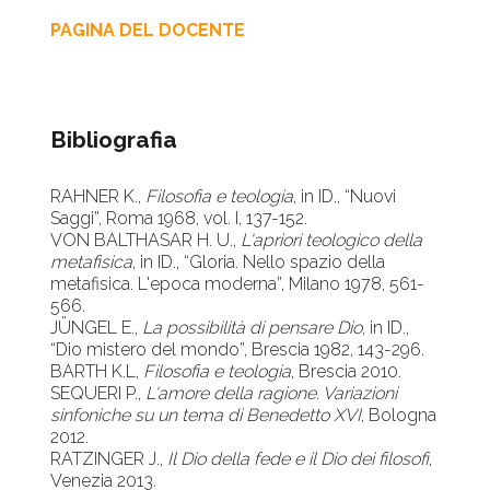
PAGINA DEL DOCENTE
Bibliografia
RAHNER K.,
Filosofia e teologia
, in ID., “Nuovi
Saggi”, Roma 1968, vol. I, 137-152.
VON BALTHASAR H. U.,
L'apriori teologico della
metafisica
, in ID., “Gloria. Nello spazio della
metafisica. L'epoca moderna”, Milano 1978, 561-
566.
JÜNGEL E.,
La possibilità di pensare Dio
, in ID.,
“Dio mistero del mondo”, Brescia 1982, 143-296.
BARTH K.L,
Filosofia e teologia
, Brescia 2010.
SEQUERI P.,
L'amore della ragione. Variazioni
sinfoniche su un tema di Benedetto XVI
, Bologna
2012.
RATZINGER J.,
Il Dio della fede e il Dio dei filosofi
,
Venezia 2013.