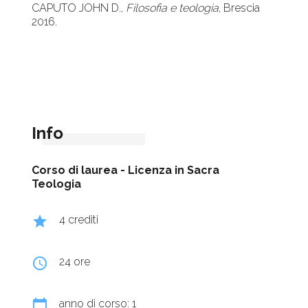
CAPUTO JOHN D.,
Filosofia e teologia
, Brescia
2016.
Info
Corso di laurea -
Licenza in Sacra
Teologia
grade
4 crediti
query_builder
24 ore
calendar_today
anno di corso: 1