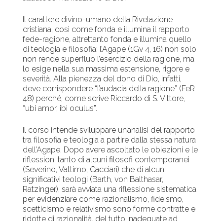
Il carattere divino-umano della Rivelazione
cristiana, così come fonda e illumina il rapporto
fede-ragione, altrettanto fonda e illumina quello
di teologia e filosofia: l’Agape (1Gv 4, 16) non solo
non rende superfluo l’esercizio della ragione, ma
lo esige nella sua massima estensione, rigore e
severità. Alla pienezza del dono di Dio, infatti,
deve corrispondere “l’audacia della ragione” (FeR
48) perché, come scrive Riccardo di S. Vittore,
“ubi amor, ibi oculus”.
Il corso intende sviluppare un’analisi del rapporto
tra filosofia e teologia a partire dalla stessa natura
dell’Agape. Dopo avere ascoltato le obiezioni e le
riflessioni tanto di alcuni filosofi contemporanei
(Severino, Vattimo, Cacciari) che di alcuni
significativi teologi (Barth, von Balthasar,
Ratzinger), sarà avviata una riflessione sistematica
per evidenziare come razionalismo, fideismo,
scetticismo e relativismo sono forme contratte e
ridotte di razionalità, del tutto inadeguate ad