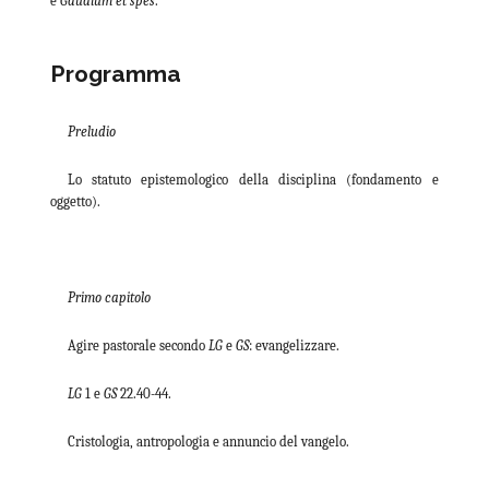
e
Gaudium et spes
.
Programma
Preludio
Lo statuto epistemologico della disciplina (fondamento e
oggetto).
Primo capitolo
Agire pastorale secondo
LG
e
GS
: evangelizzare.
LG
1 e
GS
22.40-44.
Cristologia, antropologia e annuncio del vangelo.