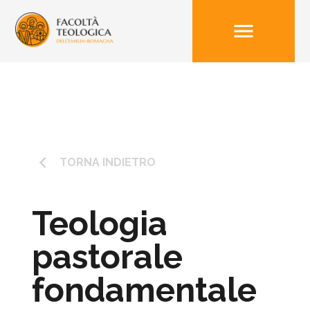
menu
keyboard_arrow_left
TORNA INDIETRO
Teologia
pastorale
fondamentale