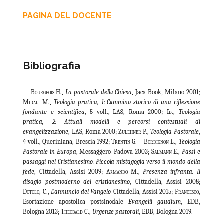
PAGINA DEL DOCENTE
Bibliografia
Bourgeois
H.,
La pastorale della Chiesa
, Jaca Book, Milano 2001;
Midali
M.,
Teologia pratica, 1: Cammino storico di una riflessione
fondante e scientifica
, 5 voll., LAS, Roma 2000;
Id
.,
Teologia
pratica, 2: Attuali modelli e percorsi contestuali di
evangelizzazione
, LAS, Roma 2000;
Zulehner
P.,
Teologia Pastorale
,
4 voll., Queriniana, Brescia 1992;
Trentin G. – Bordignon
L.,
Teologia
Pastorale in Europa
, Messaggero, Padova 2003;
Salmann
E.,
Passi e
passaggi nel Cristianesimo. Piccola mistagogia verso il mondo della
fede
, Cittadella, Assisi 2009;
Armando
M.,
Presenza infranta. Il
disagio postmoderno del cristianesimo
, Cittadella, Assisi 2008;
Dotolo
, C.,
L’annuncio del Vangelo
, Cittadella, Assisi 2015;
Francesco
,
Esortazione apostolica postsinodale
Evangelii gaudium
, EDB,
Bologna 2013;
Theobald
C.,
Urgenze pastorali
, EDB, Bologna 2019.