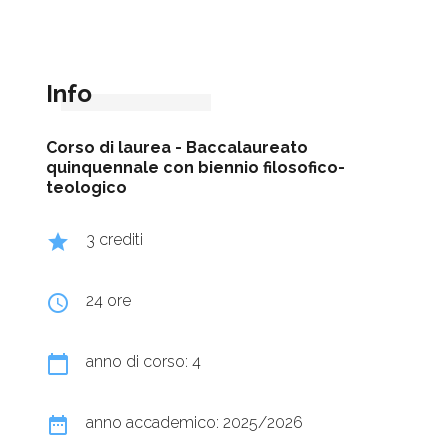
Info
Corso di laurea -
Baccalaureato
quinquennale con biennio filosofico-
teologico
grade
3 crediti
query_builder
24 ore
calendar_today
anno di corso: 4
date_range
anno accademico: 2025/2026