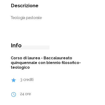
Descrizione
Teologia pastorale
Info
Corso di laurea -
Baccalaureato
quinquennale con biennio filosofico-
teologico
grade
3 crediti
query_builder
24 ore