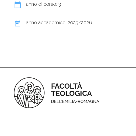
calendar_today
anno di corso: 3
date_range
anno accademico: 2025/2026