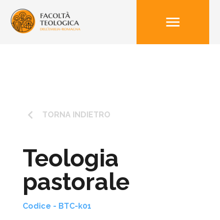
menu
keyboard_arrow_left
TORNA INDIETRO
Teologia
pastorale
Codice - BTC-k01