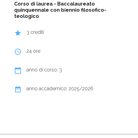
Corso di laurea -
Baccalaureato
quinquennale con biennio filosofico-
teologico
grade
3 crediti
query_builder
24 ore
calendar_today
anno di corso: 3
date_range
anno accademico: 2025/2026