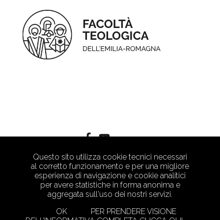
Questo sito utilizza cookie tecnici necessari
al corretto funzionamento e per una migliore
esperienza di navigazione e cookie analitici
per avere statistiche in forma anonima e
aggregata sull'uso dei nostri servizi.
OK
PER PRENDERE VISIONE