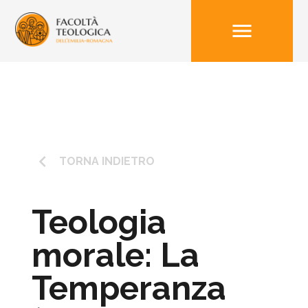
menu
keyboard_arrow_left
TORNA INDIETRO
Teologia
morale: La
Temperanza