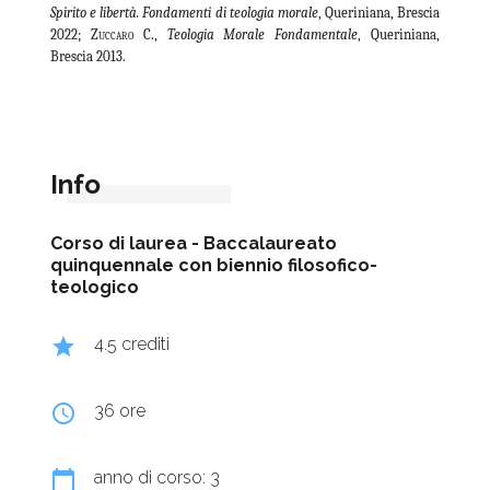
Spirito e libertà. Fondamenti di teologia morale
, Queriniana, Brescia
2022;
Zuccaro C.
,
Teologia Morale Fondamentale
, Queriniana,
Brescia 2013.
Info
Corso di laurea -
Baccalaureato
quinquennale con biennio filosofico-
teologico
grade
4.5 crediti
query_builder
36 ore
calendar_today
anno di corso: 3