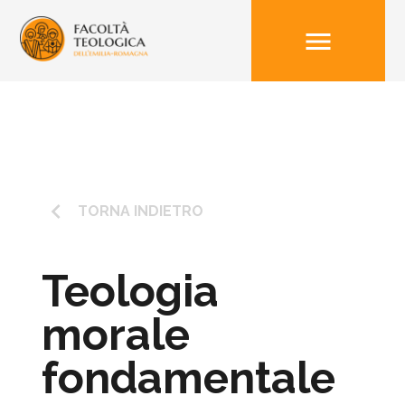
menu
keyboard_arrow_left
TORNA INDIETRO
Teologia
morale
fondamentale