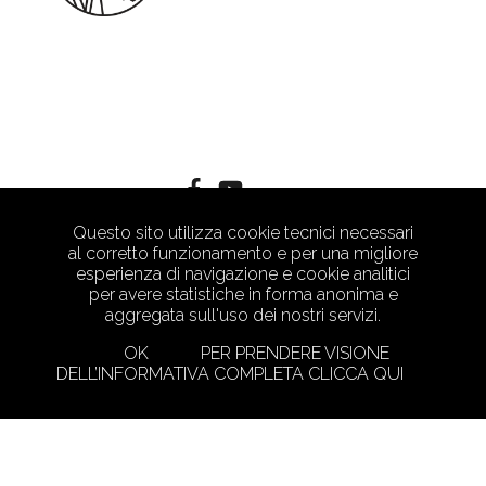
Questo sito utilizza cookie tecnici necessari
al corretto funzionamento e per una migliore
esperienza di navigazione e cookie analitici
per avere statistiche in forma anonima e
aggregata sull'uso dei nostri servizi.
OK
PER PRENDERE VISIONE
DELL’INFORMATIVA COMPLETA CLICCA QUI
PRIVACY POLICY
CRAFTED WITH LOVE BY