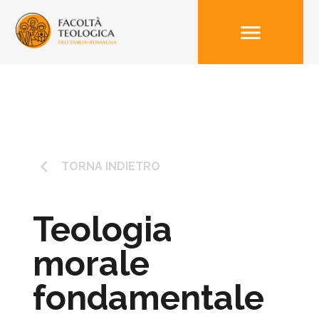
menu
keyboard_arrow_left
TORNA INDIETRO
Teologia
morale
fondamentale