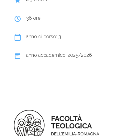
grade
query_builder
36 ore
calendar_today
anno di corso: 3
date_range
anno accademico: 2025/2026