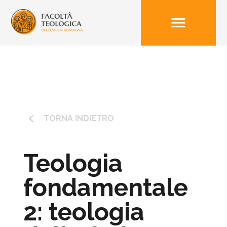
menu
keyboard_arrow_left
TORNA INDIETRO
Teologia
fondamentale
2: teologia