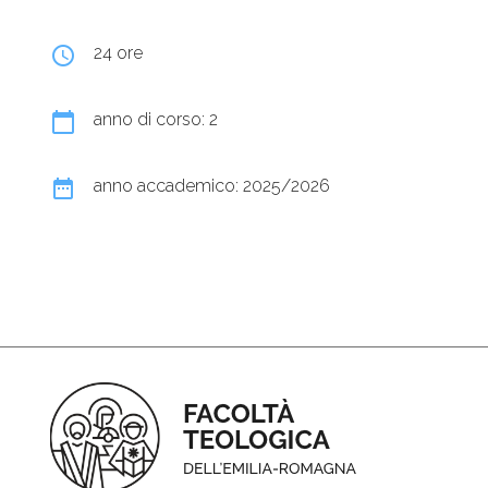
query_builder
24 ore
calendar_today
anno di corso: 2
date_range
anno accademico: 2025/2026