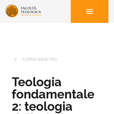
menu
keyboard_arrow_left
TORNA INDIETRO
Teologia
fondamentale
2: teologia