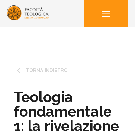
menu
keyboard_arrow_left
TORNA INDIETRO
Teologia
fondamentale
1: la rivelazione