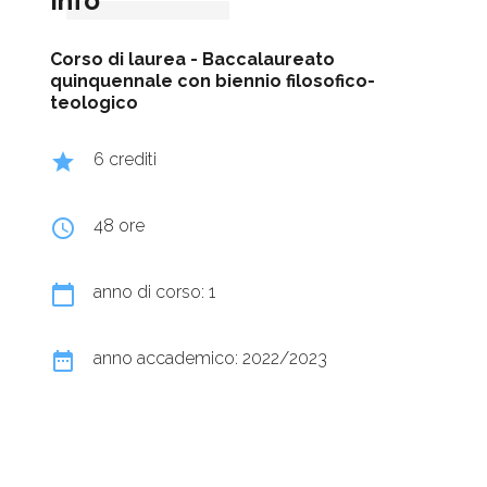
Info
Corso di laurea -
Baccalaureato
quinquennale con biennio filosofico-
teologico
grade
6 crediti
query_builder
48 ore
calendar_today
anno di corso: 1
date_range
anno accademico: 2022/2023