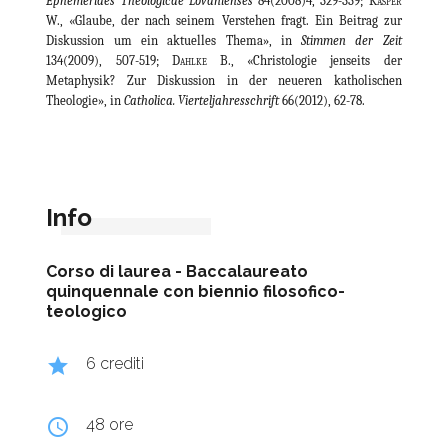
Ephemerides Theologicae Lovanienses
84(2008)4, 329-339;
Kasper
W., «Glaube, der nach seinem Verstehen fragt. Ein Beitrag zur
Diskussion um ein aktuelles Thema», in
Stimmen der Zeit
134(2009), 507-519
; Dahlke B
., «Christologie jenseits der
Metaphysik? Zur Diskussion in der neueren katholischen
Theologie», in
Catholica. Vierteljahresschrift
66(2012), 62-78.
Info
Corso di laurea -
Baccalaureato
quinquennale con biennio filosofico-
teologico
grade
6 crediti
query_builder
48 ore