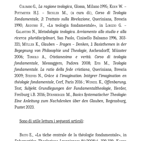
Colombo
G.,
La ragione teologica
, Glossa, Milano 1995;
Kern W. –
Pottmeyer H.J. – Seckler M
., (a cura di),
Corso di Teologia
Fondamentale, 2: Trattato sulla Rivelazione
, Queriniana, Brescia
1990;
Ardusso F
., «La teologia fondamentale», in
Lorizio G. –
Galantino N
.,
Metodologia teologica. Avviamento allo studio e alla
ricerca pluridisciplinari
, San Paolo, Cinisello Balsamo 1996, 303-
321;
Müller
K.,
Glauben – Fragen – Denken, 1: Basisthemen in der
Begegnung von Philosophie und Theologie
, Aschendorff, Münster
2006;
Toniolo
A.,
Cristianesimo e verità. Corso di teologia
fondamentale
, Messaggero, Padova 2008;
Epis
M.,
Teologia
fondamentale. La ratio della fede cristiana
, Queriniana, Brescia
2009;
Steeves
N.,
Grâce à l’imagination.
Intégrer l’imagination en
théologie fondamentale
, Cerf, Paris 2016 ;
Wenzel K.
,
Offenbarung,
Text, Subjekt. Grundlegungen der Fundamentaltheologie
, Herder,
Freiburg i.B. 2016;
Dürnberger
M.,
Basics Systematischer Theologie:
Eine Anleitung zum Nachdenken über den Glauben
, Regensburg,
Pustet 2023.
Sono di utile lettura i seguenti articoli
:
Brito
E., «La tâche centrale de la théologie fondamentale», in