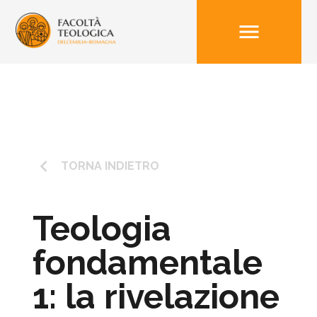
menu
keyboard_arrow_left
TORNA INDIETRO
Teologia
fondamentale
1: la rivelazione