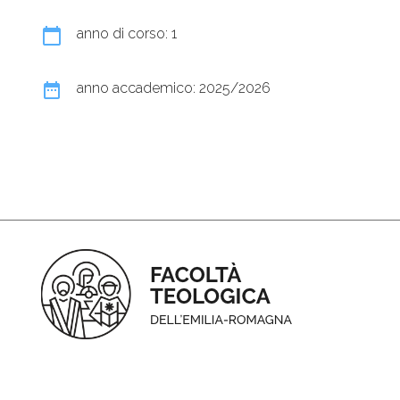
calendar_today
anno di corso: 1
date_range
anno accademico: 2025/2026