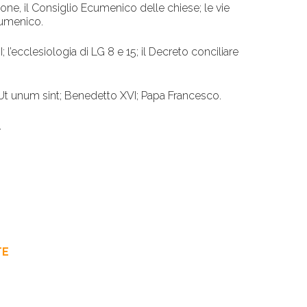
one, il Consiglio Ecumenico delle chiese; le vie
ecumenico.
; l’ecclesiologia di LG 8 e 15; il Decreto conciliare
a Ut unum sint; Benedetto XVI; Papa Francesco.
.
TE