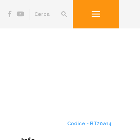
menu
search
Codice - BT20a14