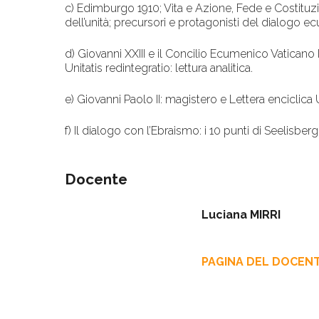
c) Edimburgo 1910; Vita e Azione, Fede e Costituzi
dell’unità; precursori e protagonisti del dialogo 
d) Giovanni XXIII e il Concilio Ecumenico Vaticano II
Unitatis redintegratio: lettura analitica.
e) Giovanni Paolo II: magistero e Lettera enciclic
f) Il dialogo con l’Ebraismo: i 10 punti di Seelisberg
Docente
Luciana MIRRI
PAGINA DEL DOCEN