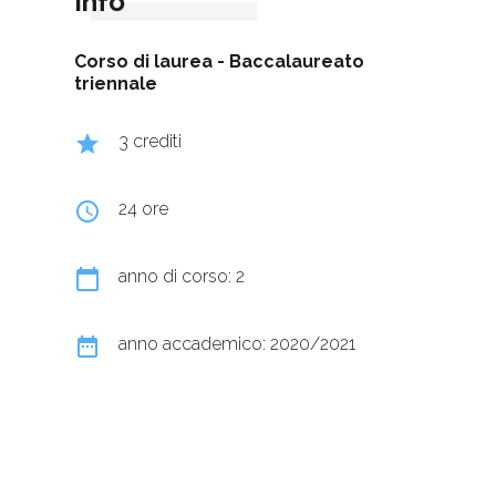
Info
Corso di laurea -
Baccalaureato
triennale
grade
3 crediti
query_builder
24 ore
calendar_today
anno di corso: 2
date_range
anno accademico: 2020/2021