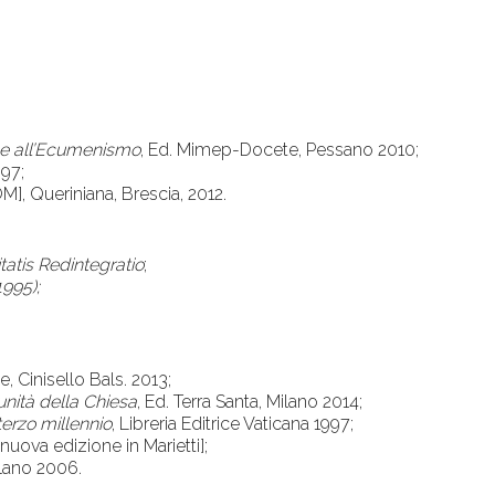
one all’Ecumenismo
, Ed. Mimep-Docete, Pessano 2010;
997;
M], Queriniana, Brescia, 2012.
tatis Redintegratio
;
1995);
ne, Cinisello Bals. 2013;
unità della Chiesa
, Ed. Terra Santa, Milano 2014;
l terzo millennio
, Libreria Editrice Vaticana 1997;
[nuova edizione in Marietti];
lano 2006.