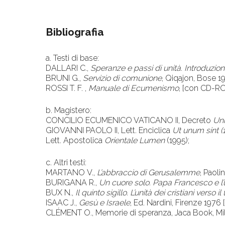
Bibliografia
a. Testi di base:
DALLARI C.,
Speranze e passi di unità. Introduzi
BRUNI G.,
Servizio di comunione
, Qiqajon, Bose 1
ROSSI T. F. ,
Manuale di Ecumenismo
, [con CD-RO
b. Magistero:
​CONCILIO ECUMENICO VATICANO II, Decreto
Uni
GIOVANNI PAOLO II,
Lett. Enciclica
Ut unum sint (
Lett. Apostolica
Orientale Lumen
(1995);
c. Altri testi:
MARTANO V.,
L’abbraccio di Gerusalemme
, Paoli
BURIGANA R.,
Un cuore solo. Papa Francesco e l’
BUX N.,
Il quinto sigillo. L’unità dei cristiani verso i
ISAAC J.,
Gesù e Israele
, Ed. Nardini, Firenze 1976 
CLÉMENT ​O., Memorie di speranza, Jaca Book, Mi