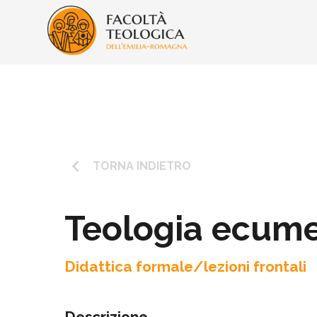
keyboard_arrow_left
TORNA INDIETRO
Teologia ecum
Didattica formale/lezioni frontali
Descrizione