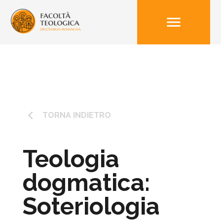
menu
keyboard_arrow_left
TORNA INDIETRO
Teologia
dogmatica:
Soteriologia