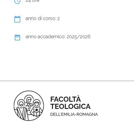
query_builder
24 ore
calendar_today
anno di corso: 2
date_range
anno accademico: 2025/2026