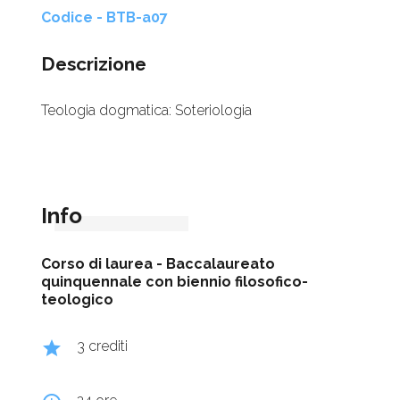
Codice - BTB-a07
Descrizione
Teologia dogmatica: Soteriologia
Info
Corso di laurea -
Baccalaureato
quinquennale con biennio filosofico-
teologico
grade
3 crediti