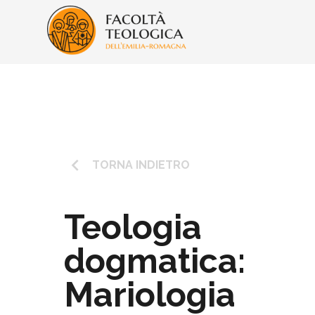
keyboard_arrow_left
TORNA INDIETRO
Teologia
dogmatica:
Mariologia