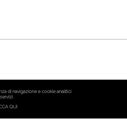
za di navigazione e cookie analitici
ervizi.
CCA QUI