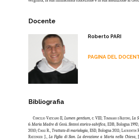
verginità, la sua immacolata concezione e la sua assunzione al cielo;
Docente
Roberto PARI
PAGINA DEL DOCEN
Bibliografia
Concilio Vaticano II
,
Lumen gentium
, c. VIII;
Tommaso d’Aquino
,
La 
6:
Maria Madre di Gesù. Sintesi storico-salvifica
, EDB, Bologna 1992
2010;
Coggi
R.,
Trattato di mariologia
, ESD, Bologna 2011;
Laurentin
R
Ratzinger
J.,
La Figlia di Sion. La devozione a Maria nella Chiesa
, 