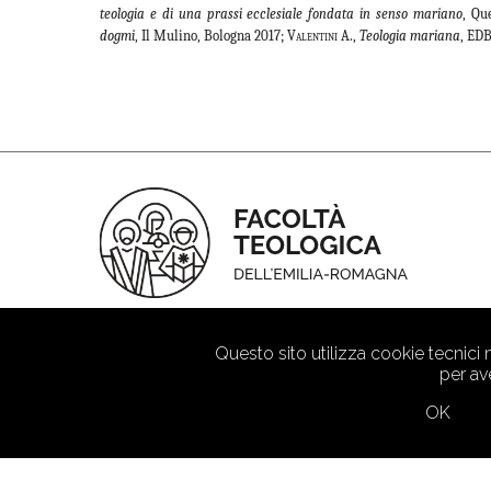
teologia e di una prassi ecclesiale fondata in senso mariano
, Qu
dogmi
, Il Mulino, Bologna 2017;
Valentini
A.,
Teologia mariana
, EDB
Questo sito utilizza cookie tecnici
per av
OK