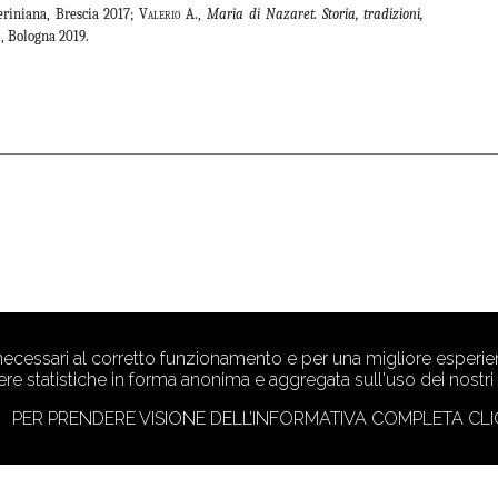
eriniana, Brescia 2017;
Valerio
A.,
Maria di Nazaret. Storia, tradizioni,
, Bologna 2019.
 necessari al corretto funzionamento e per una migliore esperien
ere statistiche in forma anonima e aggregata sull'uso dei nostri s
PER PRENDERE VISIONE DELL’INFORMATIVA COMPLETA CLI