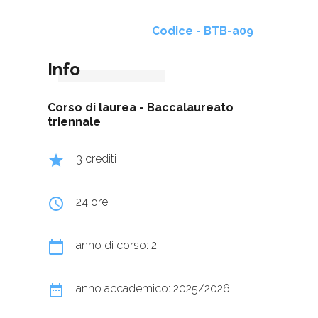
Codice - BTB-a09
Info
Corso di laurea -
Baccalaureato
triennale
grade
3 crediti
query_builder
24 ore
calendar_today
anno di corso: 2
date_range
anno accademico: 2025/2026