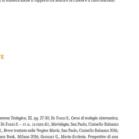
 si studierà anche il rapporto tra Maria e la Chiesa e il culto mariano.
TE
Somma Teologica
, III, qq. 27-30;
De Fiores
S.,
Corso di teologia sistematica,
;
De Fiores S. – et al.
(a cura di),
Mariologia
, San Paolo, Cinisello Balsamo
.,
Breve trattato sulla Vergine Maria
, San Paolo, Cinisello Balsamo 2016;
Jaca Book, Milano 2016;
Greshake
G.,
Maria-Ecclesia. Prospettive di una