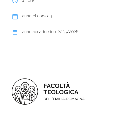
query_builder
24 ore
calendar_today
anno di corso: 3
date_range
anno accademico: 2025/2026