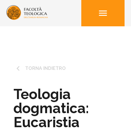
menu
keyboard_arrow_left
TORNA INDIETRO
Teologia
dogmatica:
Eucaristia