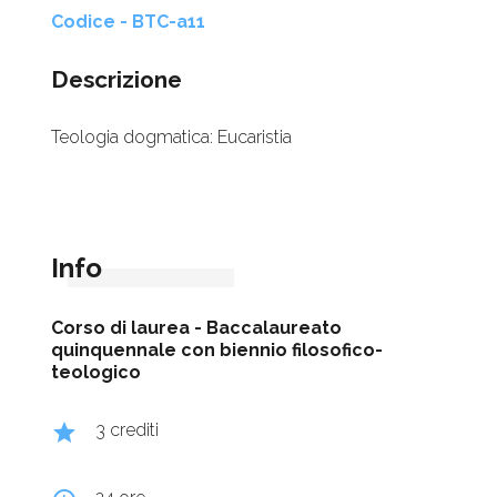
Codice - BTC-a11
Descrizione
Teologia dogmatica: Eucaristia
Info
Corso di laurea -
Baccalaureato
quinquennale con biennio filosofico-
teologico
grade
3 crediti