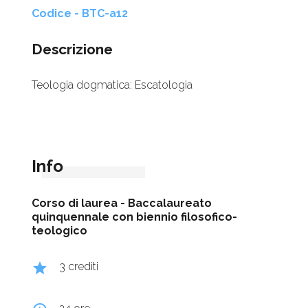
Codice - BTC-a12
Descrizione
Teologia dogmatica: Escatologia
Info
Corso di laurea -
Baccalaureato
quinquennale con biennio filosofico-
teologico
grade
3 crediti