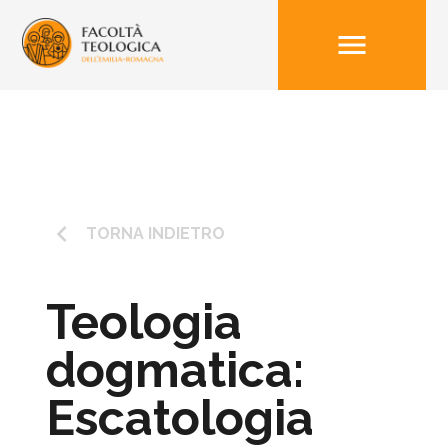
menu
keyboard_arrow_left
TORNA INDIETRO
Teologia
dogmatica:
Escatologia