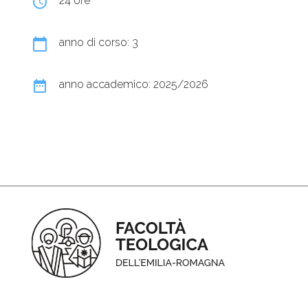
query_builder
24 ore
calendar_today
anno di corso: 3
date_range
anno accademico: 2025/2026