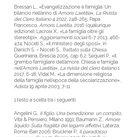
Bressan L., «Evangelizzazione e famiglia. Un
bilancio nell’anno di
Amoris Laetitia
»,
La Rivista
del Clero Italiano
4 2022, 248-265; Papa
Francesco,
Amoris Laetitia
, 2016 (qualunque
edizione); Lacroix X., «La famiglia oltre gli
stereotipi»,
Aggiornamenti sociali
6-7 2013, 466-
474; Noceti S., «Il ministero degli sposi», in
Dianich S. – Noceti S.,
Trattato sulla Chiesa
,
Queriniana, Brescia 2005, cap 6.2; Sequeri P., «Il
grembo famigliare dell’amore. Chiesa e famiglia
nell’Amoris Laetitia
»,
La rivista del clero italiano
1
2017, 6-18; Vidal M., «La dimensione religiosa
della famiglia nell’epoca della secolarizzazione»,
Adista
19 aprile 2003, 7-11.
1 testo a scelta tra i seguenti:
Angelini G.,
Il figlio. Una benedizione, un compito
,
Vita & Pensiero, Milano 1991; Baumann Z.,
Amore
liquido. Sulla fragilità dei legami affettivi
, Laterza,
Roma-Bari 2006; Bruckner P.,
Il paradosso