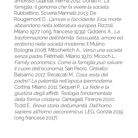
amoroso
, Guanda, Parma 2012; Donati P.,
La
famiglia. Il genoma che fa vivere la società
,
Rubbettino, Soveria Mannelli 2013; De
Rougemont D.,
L’amore e l’occidente. Eros morte
abbandono nella letteratura europea
, Rizzoli,
Milano 1977 (orig. francese 1939); Giddens A.,
La
trasformazione dell’intimità. Sessualità, amore ed
erotismo nelle società moderne
, Il Mulino,
Bologna 2008; Mitscherlich A.,
Verso una società
senza padre
, Feltrinelli, Milano 1970; Mlcoch L.,
Family economics. Come la famiglia può salvare
il cuore dell'economia
, San Paolo, Cinisello
Balsamo 2017; Recalcati M.,
Cosa resta del
padre? La paternità nell'epoca ipermoderna
,
Cortina, Milano 2011; Sequeri P.,
La fede e la
giustizia degli affetti. Teologia fondamentale
della forma cristiana
, Cantagalli, Firenze 2020;
Todd E.,
Breve storia dell’umanità. Dall’homo
sapiens all’homo oeconomicus
, LEG, Gorizia 2019
(orig francese 2017).