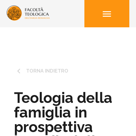
menu
keyboard_arrow_left
TORNA INDIETRO
Teologia della
famiglia in
prospettiva