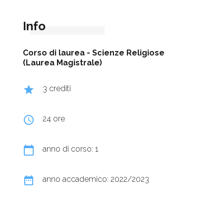
Info
Corso di laurea -
Scienze Religiose
(Laurea Magistrale)
grade
3 crediti
query_builder
24 ore
calendar_today
anno di corso: 1
date_range
anno accademico: 2022/2023