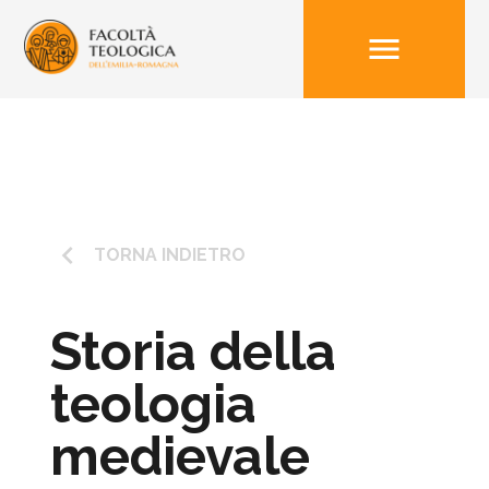
menu
keyboard_arrow_left
TORNA INDIETRO
Storia della
teologia
medievale