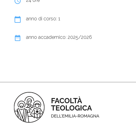
query_builder
24 ore
calendar_today
anno di corso: 1
date_range
anno accademico: 2025/2026