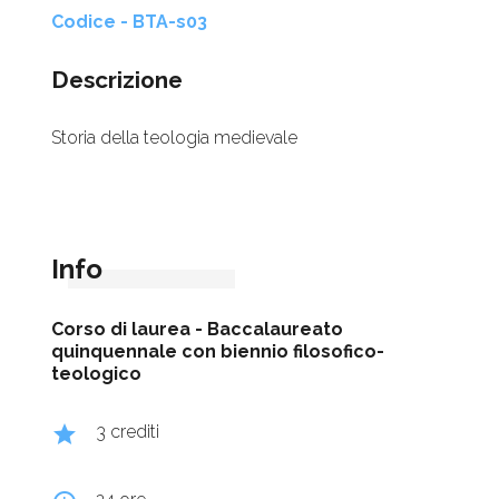
Codice - BTA-s03
Descrizione
Storia della teologia medievale
Info
Corso di laurea -
Baccalaureato
quinquennale con biennio filosofico-
teologico
grade
3 crediti