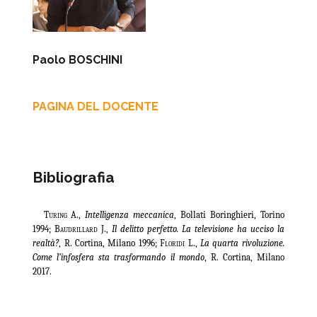
Paolo BOSCHINI
PAGINA DEL DOCENTE
Bibliografia
Turing A
.,
Intelligenza meccanica
, Bollati Boringhieri, Torino
1994;
Baudrillard J.
,
Il delitto perfetto. La televisione ha ucciso la
realtà?
, R. Cortina, Milano 1996;
Floridi L
.,
La quarta rivoluzione.
Come l’infosfera sta trasformando il mondo
, R. Cortina, Milano
2017.