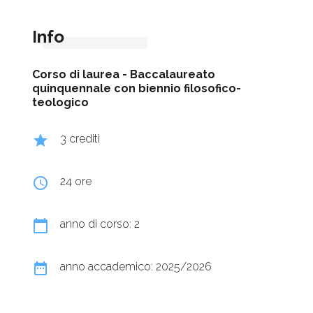
Info
Corso di laurea -
Baccalaureato
quinquennale con biennio filosofico-
teologico
grade
3 crediti
query_builder
24 ore
calendar_today
anno di corso: 2
date_range
anno accademico: 2025/2026