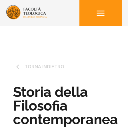
menu
keyboard_arrow_left
TORNA INDIETRO
Storia della
Filosofia
contemporanea