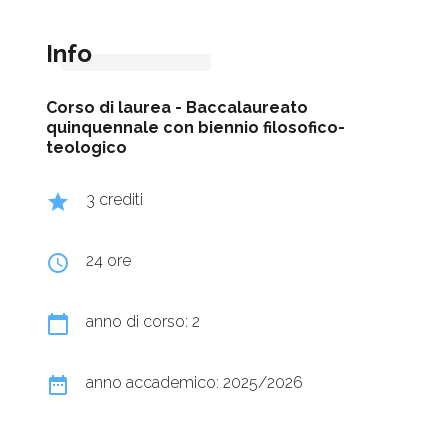
Info
Corso di laurea -
Baccalaureato
quinquennale con biennio filosofico-
teologico
grade
3 crediti
query_builder
24 ore
calendar_today
anno di corso: 2
date_range
anno accademico: 2025/2026