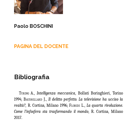
Paolo BOSCHINI
PAGINA DEL DOCENTE
Bibliografia
Turing A
.,
Intelligenza meccanica
, Bollati Boringhieri, Torino
1994;
Baudrillard J.
,
Il delitto perfetto. La televisione ha ucciso la
realtà?
, R. Cortina, Milano 1996;
Floridi L
.,
La quarta rivoluzione.
Come l’infosfera sta trasformando il mondo
, R. Cortina, Milano
2017.