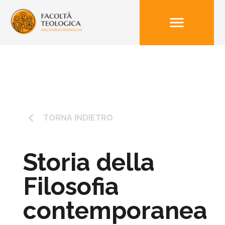
menu
keyboard_arrow_left
TORNA INDIETRO
Storia della
Filosofia
contemporanea