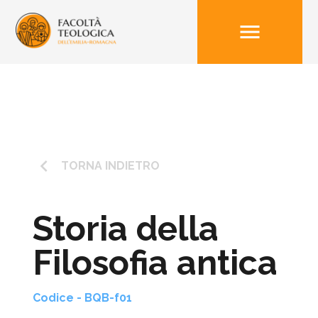
menu
keyboard_arrow_left
TORNA INDIETRO
Storia della
Filosofia antica
Codice - BQB-f01