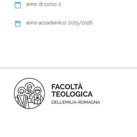
calendar_today
anno di corso: 2
date_range
anno accademico: 2025/2026