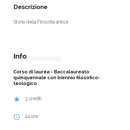
Descrizione
Storia della Filosofia antica
Info
Corso di laurea -
Baccalaureato
quinquennale con biennio filosofico-
teologico
grade
3 crediti
query_builder
24 ore