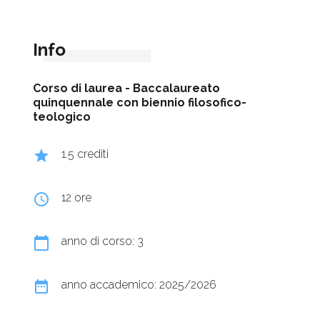
Info
Corso di laurea -
Baccalaureato
quinquennale con biennio filosofico-
teologico
grade
1.5 crediti
query_builder
12 ore
calendar_today
anno di corso: 3
date_range
anno accademico: 2025/2026