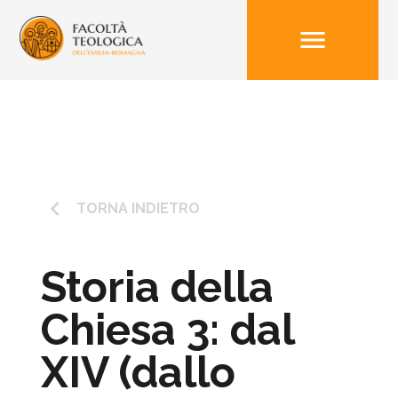
menu
keyboard_arrow_left
TORNA INDIETRO
Storia della
Chiesa 3: dal
XIV (dallo