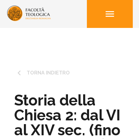
menu
keyboard_arrow_left
TORNA INDIETRO
Storia della
Chiesa 2: dal VI
al XIV sec. (fino