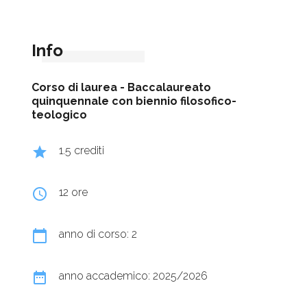
Info
Corso di laurea -
Baccalaureato
quinquennale con biennio filosofico-
teologico
grade
1.5 crediti
query_builder
12 ore
calendar_today
anno di corso: 2
date_range
anno accademico: 2025/2026