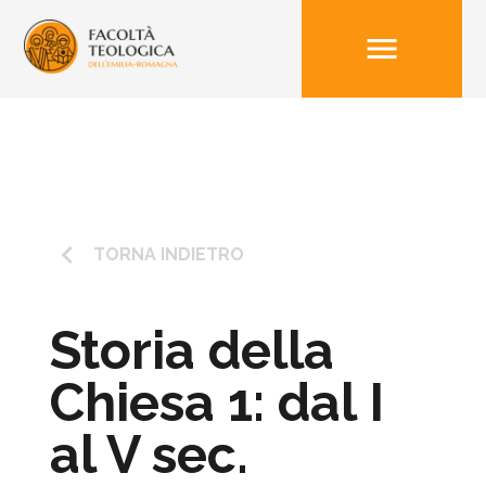
menu
keyboard_arrow_left
TORNA INDIETRO
Storia della
Chiesa 1: dal I
al V sec.