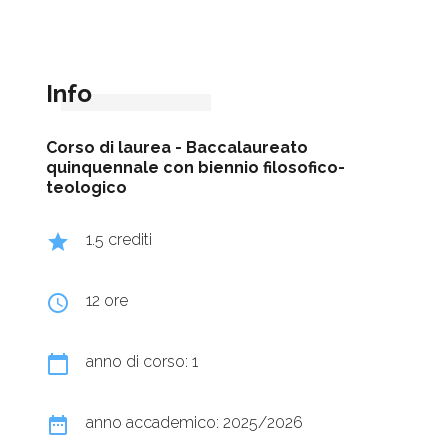
Info
Corso di laurea -
Baccalaureato
quinquennale con biennio filosofico-
teologico
grade
1.5 crediti
query_builder
12 ore
calendar_today
anno di corso: 1
date_range
anno accademico: 2025/2026