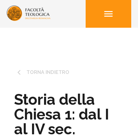
menu
keyboard_arrow_left
TORNA INDIETRO
Storia della
Chiesa 1: dal I
al IV sec.