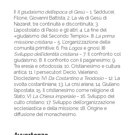
I)
Il giudaismo dell’epoca di Gesù
– 1. Sadducei,
Filone, Giovanni Battista; 2. La via di Gesù di
Nazaret, tra continuità e discontinuità; 3.
L’apostolato di Paolo e gli altri; 4. La fine del
«giudaismo del Secondo Tempio». II)
La prima
missione cristiana
– 5. L’organizzazione delle
comunità primitive; 6. Fra
Logos
e gnosi; III)
Sviluppo dell’identità cristiana
– 7. Il confronto col
giudaismo; 8. Il confronto con il paganesimo; 9.
Tra eresia e ortodossia; 10. Cristianesimo e cultura
antica; 11. I persecutori: Decio, Valeriano,
Diocleziano; IV)
Da Costantino a Teodosio
– 12. La
svolta costantiniana; 13. La crisi ariana; 14. Giuliano
l’apostata; 15. Il cristianesimo come religione di
Stato; V)
La Chiesa imperiale
– 16. Sviluppo del
culto cristiano; 17. Sviluppo dell’organizzazione
ecclesiastica e della missione; 18. Origine e
diffusione del monachesimo.
Avvertenze