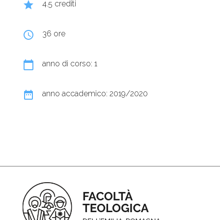
grade
4.5 crediti
query_builder
36 ore
calendar_today
anno di corso: 1
date_range
anno accademico: 2019/2020