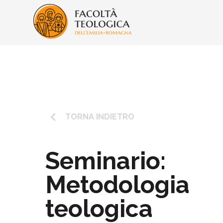
keyboard_arrow_left
TORNA INDIETRO
Seminario:
Metodologia
teologica