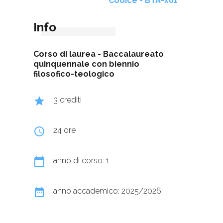
Codice - BTA-x01
Info
Corso di laurea -
Baccalaureato
quinquennale con biennio
filosofico-teologico
grade
3 crediti
query_builder
24 ore
calendar_today
anno di corso: 1
date_range
anno accademico: 2025/2026