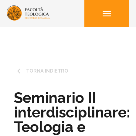
menu
keyboard_arrow_left
TORNA INDIETRO
Seminario II
interdisciplinare:
Teologia e