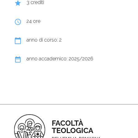
grade
3 crediti
query_builder
24 ore
calendar_today
anno di corso: 2
date_range
anno accademico: 2025/2026