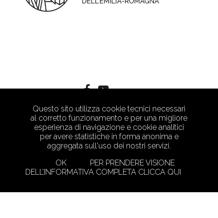
Questo sito utilizza cookie tecnici necessari
al corretto funzionamento e per una migliore
esperienza di navigazione e cookie analitici
per avere statistiche in forma anonima e
aggregata sull'uso dei nostri servizi.
OK
PER PRENDERE VISIONE
DELL’INFORMATIVA COMPLETA CLICCA QUI
PRIVACY POLICY
CRAFTED WITH LOVE BY