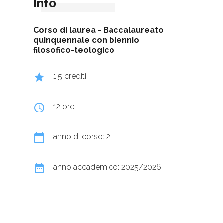
Info
Corso di laurea -
Baccalaureato
quinquennale con biennio
filosofico-teologico
grade
1.5 crediti
query_builder
12 ore
calendar_today
anno di corso: 2
date_range
anno accademico: 2025/2026