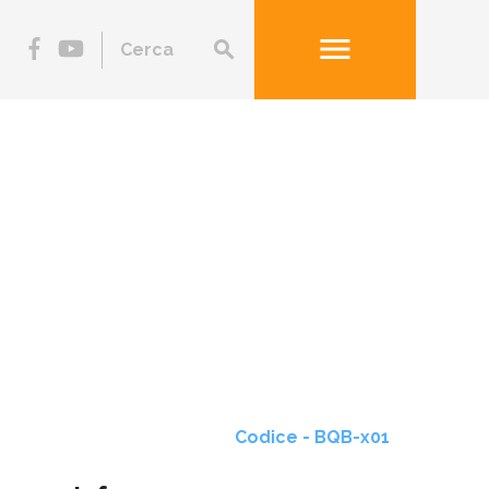
menu
search
Codice - BQB-x01