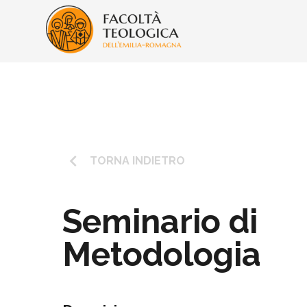
keyboard_arrow_left
TORNA INDIETRO
Seminario di
Metodologia