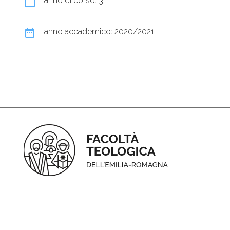
calendar_today
anno di corso: 3
date_range
anno accademico: 2020/2021