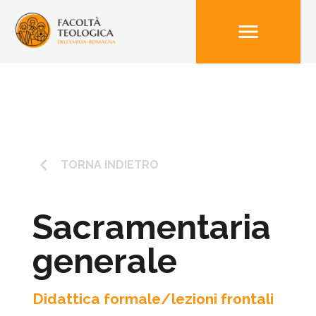
menu
keyboard_arrow_left
TORNA INDIETRO
Sacramentaria
generale
Didattica formale/lezioni frontali