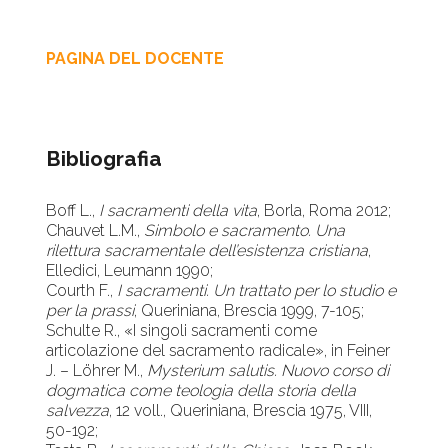
PAGINA DEL DOCENTE
Bibliografia
Boff L.,
I sacramenti della vita
, Borla, Roma 2012;
Chauvet L.M.,
Simbolo e sacramento. Una
rilettura sacramentale dell’esistenza cristiana
,
Elledici, Leumann 1990;
Courth F.,
I sacramenti. Un trattato per lo studio e
per la prassi
, Queriniana, Brescia 1999, 7-105;
Schulte R., «I singoli sacramenti come
articolazione del sacramento radicale», in Feiner
J. – Löhrer M.,
Mysterium salutis. Nuovo corso di
dogmatica come teologia della storia della
salvezza
, 12 voll., Queriniana, Brescia 1975, VIII,
50-192;