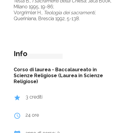
Testa B.,
I sacramenti della Chiesa
, Jaca Book,
Milano 1995, 19-86;
Vorgrimler H.,
Teologia dei sacramenti
,
Queriniana, Brescia 1992, 5-138.
Info
Corso di laurea -
Baccalaureato in
Scienze Religiose (Laurea in Scienze
Religiose)
grade
3 crediti
query_builder
24 ore