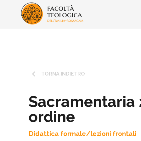
keyboard_arrow_left
TORNA INDIETRO
Sacramentaria 
ordine
Didattica formale/lezioni frontali