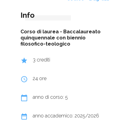
Info
Corso di laurea -
Baccalaureato
quinquennale con biennio
filosofico-teologico
grade
3 crediti
query_builder
24 ore
calendar_today
anno di corso: 5
date_range
anno accademico: 2025/2026