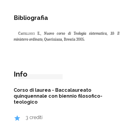
Bibliografia
Castellucci
E.,
Nuovo corso di Teologia sistematica, 10: Il
ministero ordinato
, Queriniana, Brescia 2005.
Info
Corso di laurea -
Baccalaureato
quinquennale con biennio filosofico-
teologico
grade
3 crediti