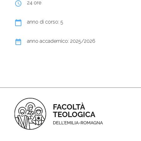
query_builder
24 ore
calendar_today
anno di corso: 5
date_range
anno accademico: 2025/2026