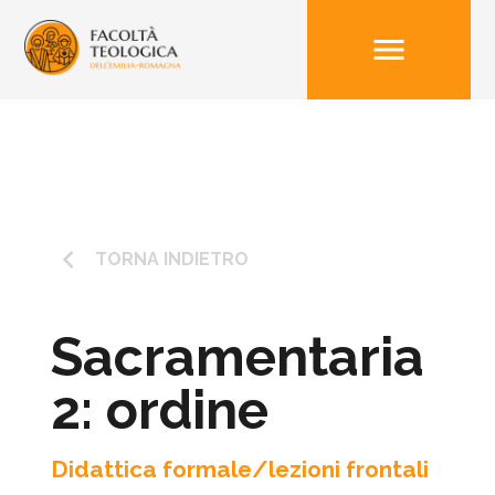
menu
keyboard_arrow_left
TORNA INDIETRO
Sacramentaria
2: ordine
Didattica formale/lezioni frontali