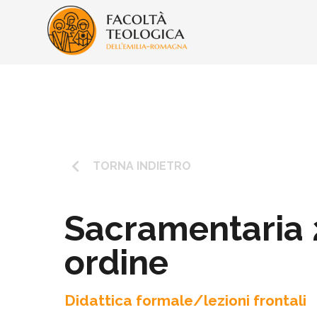
keyboard_arrow_left
TORNA INDIETRO
Sacramentaria 
ordine
Didattica formale/lezioni frontali