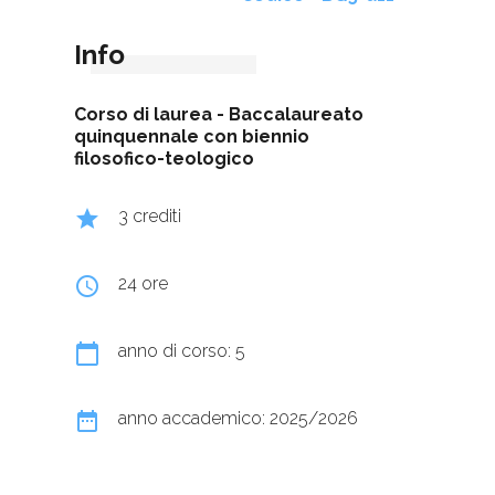
Info
Corso di laurea -
Baccalaureato
quinquennale con biennio
filosofico-teologico
grade
3 crediti
query_builder
24 ore
calendar_today
anno di corso: 5
date_range
anno accademico: 2025/2026