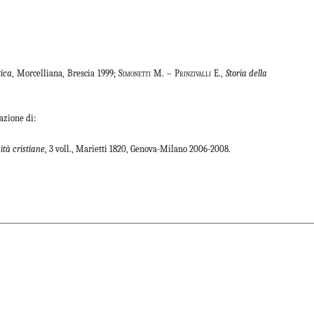
tica
, Morcelliana, Brescia 1999
; Simonetti M. – Prinzivalli E.,
Storia della
azione di:
ità cristiane
, 3 voll., Marietti 1820, Genova-Milano 2006-2008.