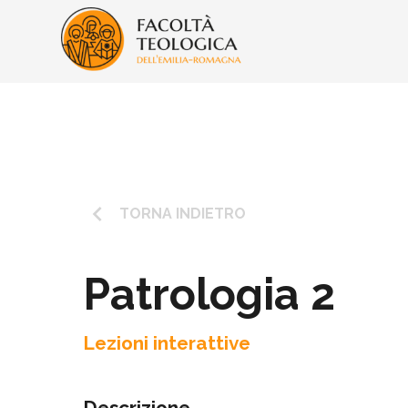
keyboard_arrow_left
TORNA INDIETRO
Patrologia 2
Lezioni interattive
Descrizione