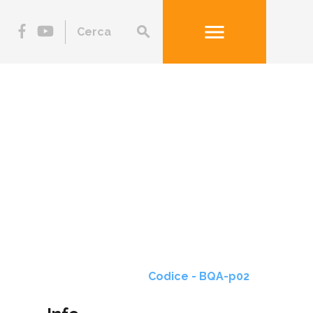
menu
search
Codice - BQA-p02