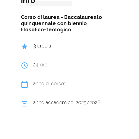
Info
Corso di laurea -
Baccalaureato
quinquennale con biennio
filosofico-teologico
grade
3 crediti
query_builder
24 ore
calendar_today
anno di corso: 1
date_range
anno accademico: 2025/2026