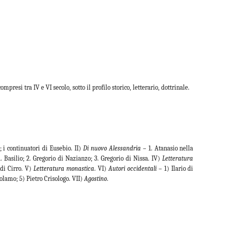
ompresi tra IV e VI secolo, sotto il profilo storico, letterario, dottrinale.
; i continuatori di Eusebio. II)
Di nuovo Alessandria
– 1. Atanasio nella
. Basilio; 2. Gregorio di Nazianzo; 3. Gregorio di Nissa. IV)
Letteratura
 di Cirro. V)
Letteratura monastica
. VI)
Autori occidentali
– 1) Ilario di
olamo; 5) Pietro Crisologo. VII)
Agostino
.