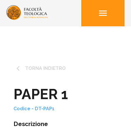
menu
keyboard_arrow_left
TORNA INDIETRO
PAPER 1
Codice - DT-PAP1
Descrizione