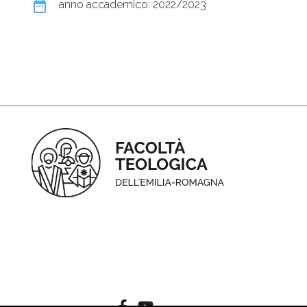
date_range
anno accademico: 2022/2023