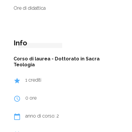
Ore di didattica
Info
Corso di laurea -
Dottorato in Sacra
Teologia
grade
1 crediti
query_builder
0 ore
calendar_today
anno di corso: 2