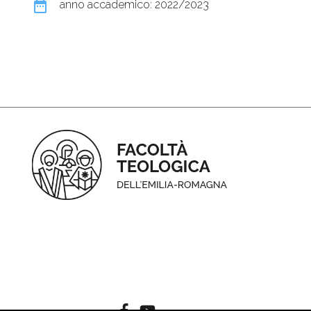
date_range
anno accademico: 2022/2023