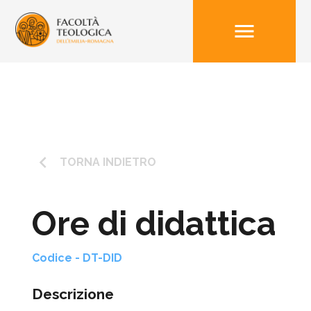
menu
keyboard_arrow_left
TORNA INDIETRO
Ore di didattica
Codice - DT-DID
Descrizione