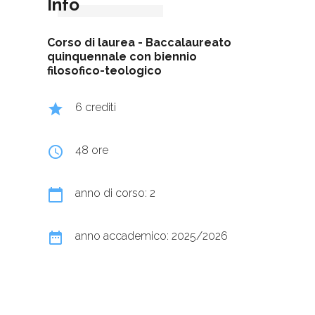
Info
Corso di laurea -
Baccalaureato
quinquennale con biennio
filosofico-teologico
grade
6 crediti
query_builder
48 ore
calendar_today
anno di corso: 2
date_range
anno accademico: 2025/2026