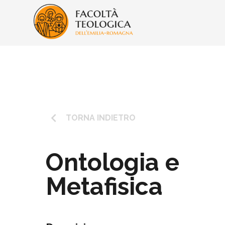
keyboard_arrow_left
TORNA INDIETRO
Ontologia e
Metafisica