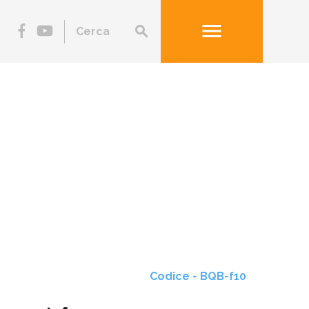
menu
search
Codice - BQB-f10