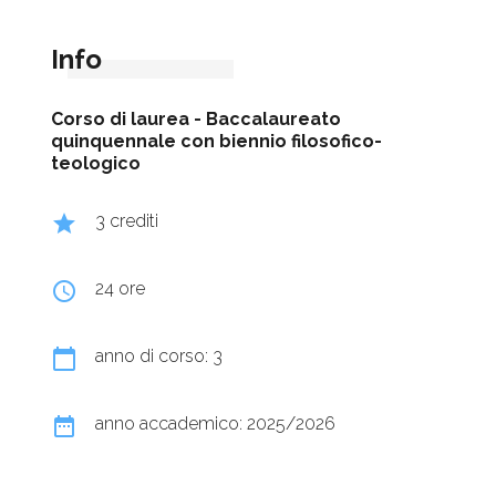
Info
Corso di laurea -
Baccalaureato
quinquennale con biennio filosofico-
teologico
grade
3 crediti
query_builder
24 ore
calendar_today
anno di corso: 3
date_range
anno accademico: 2025/2026