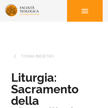
menu
keyboard_arrow_left
TORNA INDIETRO
Liturgia:
Sacramento
della