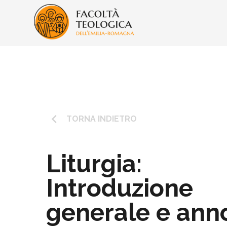
keyboard_arrow_left
TORNA INDIETRO
Liturgia:
Introduzione
generale e ann