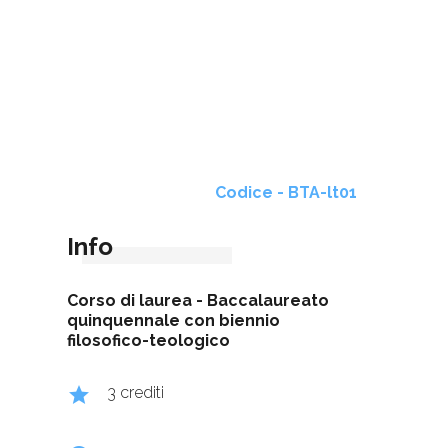
Codice - BTA-lt01
Info
Corso di laurea -
Baccalaureato
quinquennale con biennio
filosofico-teologico
grade
3 crediti