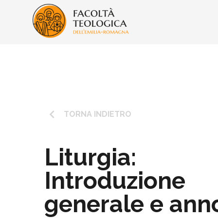
keyboard_arrow_left
TORNA INDIETRO
Liturgia:
Introduzione
generale e ann