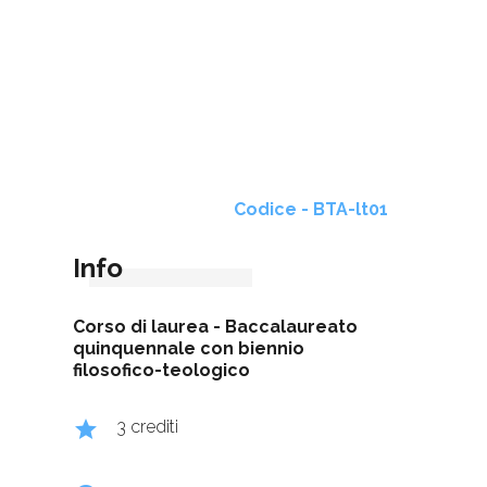
Codice - BTA-lt01
Info
Corso di laurea -
Baccalaureato
quinquennale con biennio
filosofico-teologico
grade
3 crediti