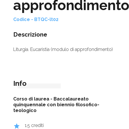
approfondimento
Codice - BTQC-lt02
Descrizione
Liturgia. Eucaristia (modulo di approfondimento)
Info
Corso di laurea -
Baccalaureato
quinquennale con biennio filosofico-
teologico
grade
1.5 crediti