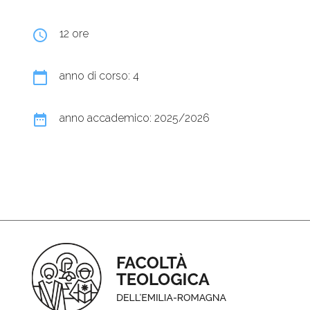
query_builder
12 ore
calendar_today
anno di corso: 4
date_range
anno accademico: 2025/2026