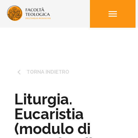
menu
keyboard_arrow_left
TORNA INDIETRO
Liturgia.
Eucaristia
(modulo di