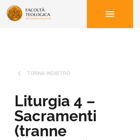
menu
keyboard_arrow_left
TORNA INDIETRO
Liturgia 4 –
Sacramenti
(tranne