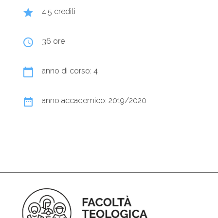
grade
4.5 crediti
query_builder
36 ore
calendar_today
anno di corso: 4
date_range
anno accademico: 2019/2020