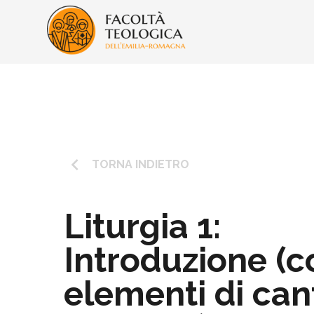
keyboard_arrow_left
TORNA INDIETRO
Liturgia 1:
Introduzione (c
elementi di can