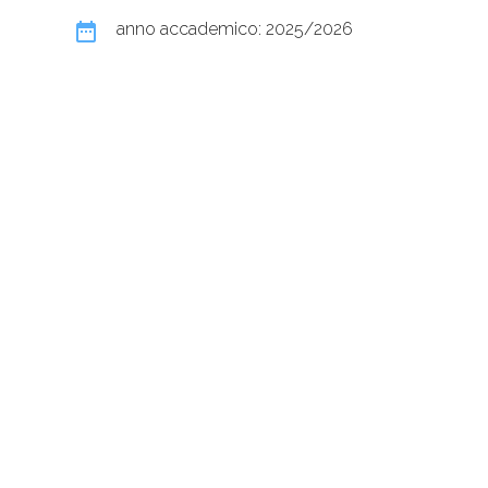
date_range
anno accademico: 2025/2026