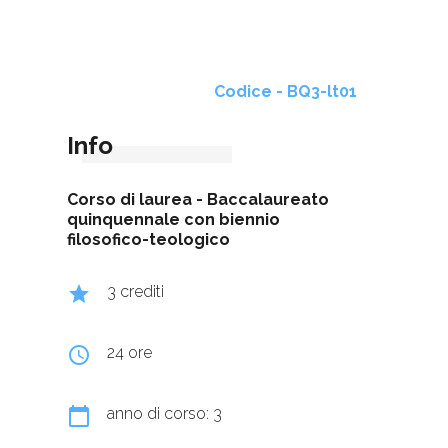
Codice - BQ3-lt01
Info
Corso di laurea -
Baccalaureato
quinquennale con biennio
filosofico-teologico
grade
3 crediti
query_builder
24 ore
calendar_today
anno di corso: 3