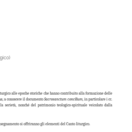
rgico)
turgico alle epoche storiche che hanno contribuito alla formazione delle
ana; a conoscere il documento
Sacrosanctum concilium
, in particolare i cc.
la serietà, nonché del patrimonio teologico-spirituale veicolato dalla
nsegnamento si offriranno gli elementi del Canto liturgico.