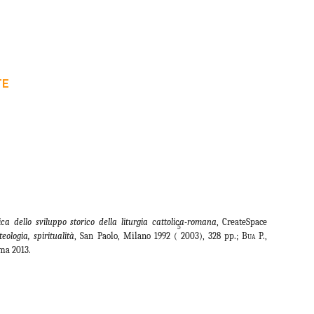
TE
tica dello sviluppo storico della liturgia cattolica-romana
, CreateSpace
5
teologia, spiritualità
, San Paolo, Milano 1992 (
2003), 328 pp.;
Bua
P.,
ma 2013.