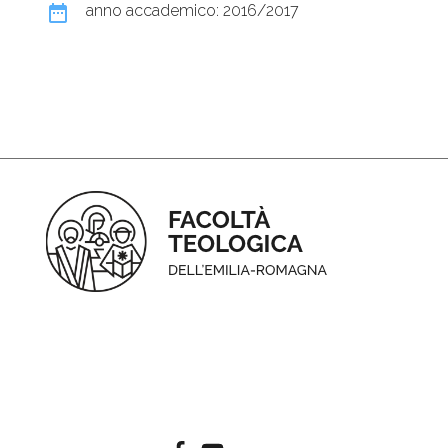
date_range
anno accademico: 2016/2017