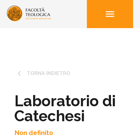
menu
keyboard_arrow_left
TORNA INDIETRO
Laboratorio di
Catechesi
Non definito