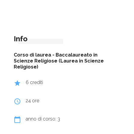
Info
Corso di laurea -
Baccalaureato in
Scienze Religiose (Laurea in Scienze
Religiose)
grade
6 crediti
query_builder
24 ore
calendar_today
anno di corso: 3