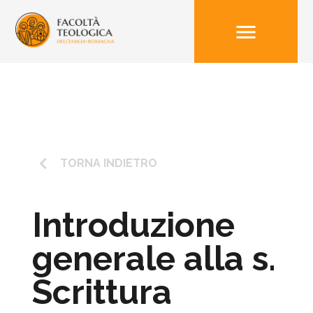
menu
keyboard_arrow_left
TORNA INDIETRO
Introduzione
generale alla s.
Scrittura