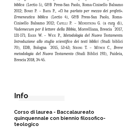
biblica
(Lectio 5), G&B Press-San Paolo, Roma-Cinisello Balsamo
2012;
Bovati P. – Basta P.
,
«Ci ha parlato per mezzo dei profeti».
Ermeneutica biblica
(Lectio 4), G&B Press-San Paolo, Roma-
Cinisello Balsamo 2012;
Capelli
P. –
Menestrina
G. (a cura di),
2
Vademecum per il lettore della Bibbia
, Morcelliana, Brescia
2017,
131-171;
Egger
W. –
Wick
P.,
Metodologia del Nuovo Testamento.
Introduzione allo studio scientifico dei testi biblici
(Studi biblici
2
70), EDB, Bologna
2015, 53-63;
Söding
T. –
Münch
C.,
Breve
metodologia del Nuovo Testamento
(Studi Biblici 193), Paideia,
Brescia 2018, 34-45.
Info
Corso di laurea -
Baccalaureato
quinquennale con biennio filosofico-
teologico