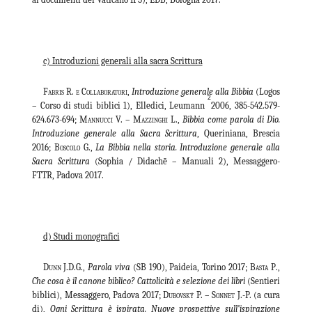
c) Introduzioni generali alla sacra Scrittura
Fabris
R
. e Collaboratori
,
Introduzione generale alla Bibbia
(Logos
2
– Corso di studi biblici 1), Elledici, Leumann
2006, 385-542.579-
624.673-694;
Mannucci
V. –
Mazzinghi
L.,
Bibbia come parola di Dio.
Introduzione generale alla Sacra Scrittura
, Queriniana, Brescia
2016;
Boscolo
G.,
La Bibbia nella storia. Introduzione generale alla
Sacra Scrittura
(Sophia / Didachē – Manuali 2), Messaggero-
FTTR, Padova 2017.
d) Studi monografici
Dunn
J.D.G.,
Parola viva
(SB 190), Paideia, Torino 2017;
Basta P
.,
Che cosa è il canone biblico? Cattolicità e selezione dei libri
(Sentieri
biblici), Messaggero, Padova 2017;
Dubovský P. – Sonnet J.-P.
(a cura
di),
Ogni Scrittura è ispirata. Nuove prospettive sull’ispirazione