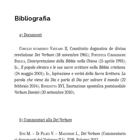
Bibliografia
a) Documenti
Concilio ecumenico Vaticano II,
Constitutio dogmatica de divina
revelatione
Dei Verbum
(18 novembre 1965
); Pontificia Commissione
Biblica,
L’interpretazione della Bibbia nella Chiesa
(15 aprile 1993);
Id.,
Il popolo ebraico e le sue sacre scritture nella Bibbia cristiana
(24 maggio 2001)
; Id.,
Ispirazione e verità della Sacra Scrittura. La
parola che viene da Dio e parla di Dio per salvare il mondo
(22
febbraio 2014);
Benedetto XVI,
Esortazione apostolica postsinodale
Verbum Domini
(30 settembre 2010).
b) Commentari alla
Dei Verbum
Epis
M. –
Di Pilato
V. –
Mazzinghi
L.,
Dei Verbum
(Commentario
ai documenti del Vaticano II 5), EDB, Bologna 2017.