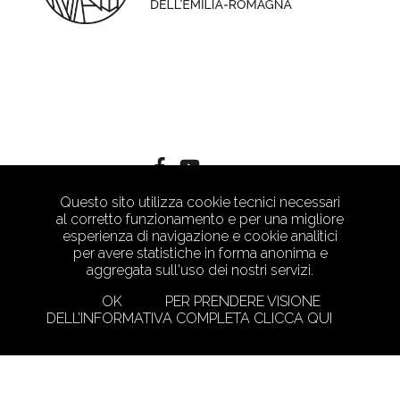
Questo sito utilizza cookie tecnici necessari
al corretto funzionamento e per una migliore
esperienza di navigazione e cookie analitici
per avere statistiche in forma anonima e
aggregata sull'uso dei nostri servizi.
OK
PER PRENDERE VISIONE
DELL’INFORMATIVA COMPLETA CLICCA QUI
PRIVACY POLICY
CRAFTED WITH LOVE BY