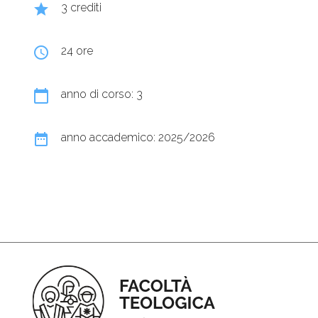
grade
3 crediti
query_builder
24 ore
calendar_today
anno di corso: 3
date_range
anno accademico: 2025/2026