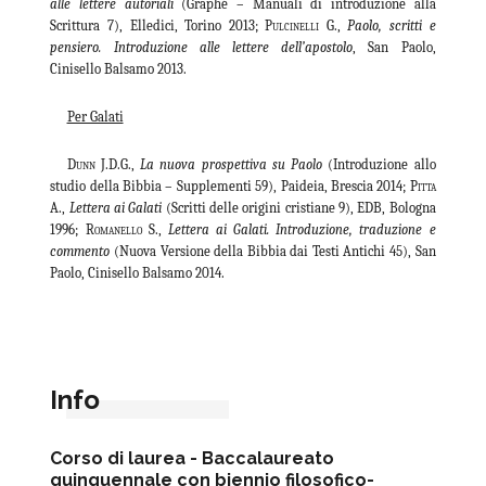
alle lettere autoriali
(Graphé – Manuali di introduzione alla
Scrittura 7), Elledici, Torino 2013;
Pulcinelli G
.,
Paolo, scritti e
pensiero. Introduzione alle lettere dell’apostolo
, San Paolo,
Cinisello Balsamo 2013.
Per Galati
Dunn J.D.G
.,
La nuova prospettiva su Paolo
(Introduzione allo
studio della Bibbia – Supplementi 59), Paideia, Brescia 2014;
Pitta
A.
,
Lettera ai Galati
(Scritti delle origini cristiane 9), EDB, Bologna
1996;
Romanello
S.,
Lettera ai Galati. Introduzione, traduzione e
commento
(Nuova Versione della Bibbia dai Testi Antichi 45), San
Paolo, Cinisello Balsamo 2014
.
Info
Corso di laurea -
Baccalaureato
quinquennale con biennio filosofico-