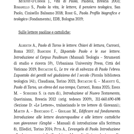
Murphy-O’Connor J
.,
Vita di Paolo
, Paideia, Brescia 2003;
Romanello
S.,
Paolo: la vita, le lettere, il pensiero teologico
, San
Paolo, Cinisello Balsamo 2018;
Rossé
G.,
Paolo. Profilo biografico e
teologico
(Fondamenta), EDB, Bologna 2019;
Sulle lettere paoline e cattoliche:
Albertin
A.,
Paolo di Tarso: le lettere. Chiavi di lettura
, Carrocci,
Roma 2017;
Bianchini
F.,
L’Apostolo Paolo e le sue lettere.
Introduzione al Corpus Paulinum
(Manuali Teologia – Strumenti
di studio e ricerca 59), Urbaniana University Press, Città del
Vaticano 2019;
Boccaccini
G.,
Le tre vie di salvezza di Paolo l’ebreo.
L’apostolo dei gentili nel giudaismo del I secolo
(Piccola biblioteca
teologica 141), Claudiana, Torino 2021;
Boccaccini G. – Mariotti G
.,
Paolo di Tarso, un ebreo del suo tempo
, Carrocci, Roma 2025;
Ebner
M. – Schreiber S.
(a cura di),
Introduzione al Nuovo Testamento
,
Queriniana, Brescia 2012 (orig. tedesco 2009), 311-660.690-698
(Sezione D: «Le Lettere», tralasciando le tre lettere di Giovanni);
Martin A. – Broccardo C. – Girolami M
.,
Edificare sul fondamento.
Introduzione alle lettere deuteropaoline e alle lettere cattoliche
non giovannee
(Graphé – Manuali di introduzione alla Scrittura
8), Elledici, Torino 2014;
Pitta A
.,
L’evangelo di Paolo. Introduzione