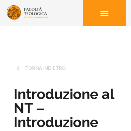
menu
keyboard_arrow_left
TORNA INDIETRO
Introduzione al
NT –
Introduzione