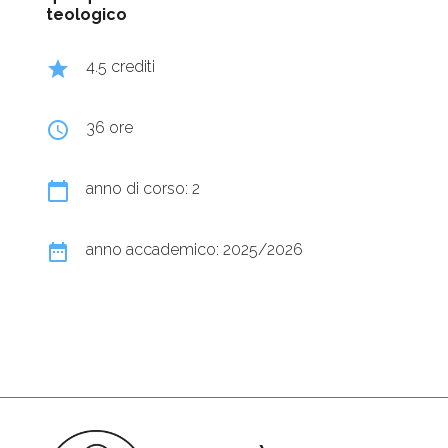
teologico
grade
4.5 crediti
query_builder
36 ore
calendar_today
anno di corso: 2
date_range
anno accademico: 2025/2026