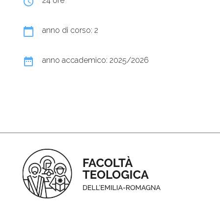
query_builder
24 ore
calendar_today
anno di corso: 2
date_range
anno accademico: 2025/2026