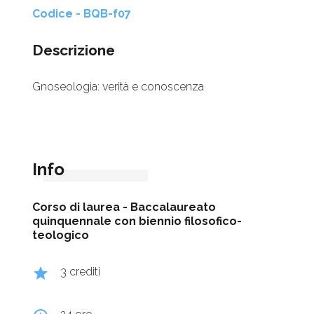
Codice - BQB-f07
Descrizione
Gnoseologia: verità e conoscenza
Info
Corso di laurea -
Baccalaureato
quinquennale con biennio filosofico-
teologico
grade
3 crediti