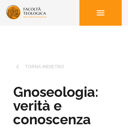
menu
keyboard_arrow_left
TORNA INDIETRO
Gnoseologia:
verità e
conoscenza