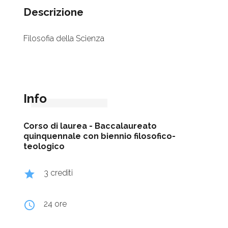
Descrizione
Filosofia della Scienza
Info
Corso di laurea -
Baccalaureato
quinquennale con biennio filosofico-
teologico
grade
3 crediti
query_builder
24 ore