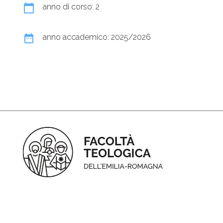
calendar_today
anno di corso: 2
date_range
anno accademico: 2025/2026