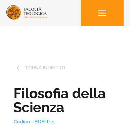
menu
keyboard_arrow_left
TORNA INDIETRO
Filosofia della
Scienza
Codice - BQB-f14